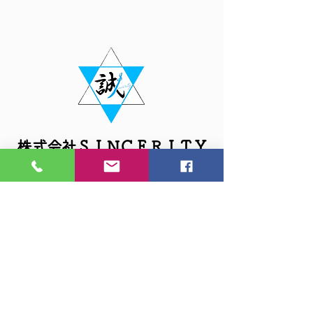
​株式会社ＳＩＮＣＥＲＩＴＹ
​＃家財整理、生前整理、札幌、北海道
・ホーム
・遺品整理
┗サービスのご案内
┗サービスの流れ
┗生前整理
┗遺品供養
┗特殊清掃
┗ハウスクリーニング
┗お引っ越し