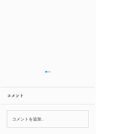
市電
コメント
映画紹介 第二
コメントを追加…