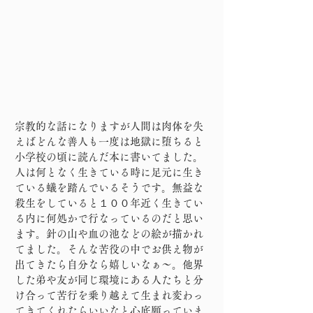
宗教的な話になりますが人間は肉体を失
えばどんな善人も一度は地獄に堕ちると
小学校の頃に読んだ本に書いてました。
人は何となく生きている時に足元に生き
ている蟻を踏んでいるそうです。無益な
殺生をしていると１００年近く生きてい
る内に何処かで行なっているのだと思い
ます。針の山や血の池などの絵が描かれ
てました。そんな苦役の中でお供え物が
出てきたら自分なら嬉しいなぁ～。他界
した弟や友が同じ環境にある人たちと分
け合って苦行を乗り越えて生まれ変わっ
てきてくれたらいいなと心底願っていま