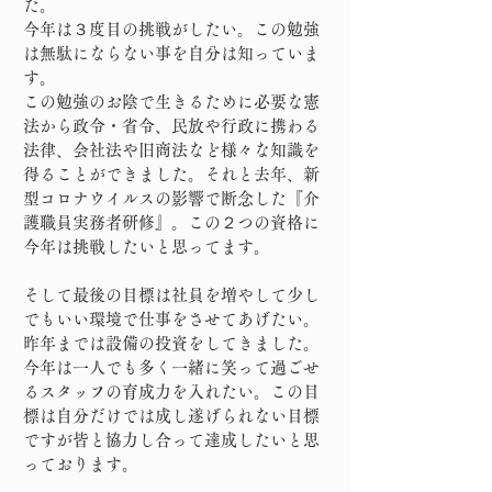
た。
今年は３度目の挑戦がしたい。この勉強
は無駄にならない事を自分は知っていま
す。
この勉強のお陰で生きるために必要な憲
法から政令・省令、民放や行政に携わる
法律、会社法や旧商法など様々な知識を
得ることができました。それと去年、新
型コロナウイルスの影響で断念した『介
護職員実務者研修』。この２つの資格に
今年は挑戦したいと思ってます。
そして最後の目標は社員を増やして少し
でもいい環境で仕事をさせてあげたい。
昨年までは設備の投資をしてきました。
今年は一人でも多く一緒に笑って過ごせ
るスタッフの育成力を入れたい。この目
標は自分だけでは成し遂げられない目標
ですが皆と協力し合って達成したいと思
っております。