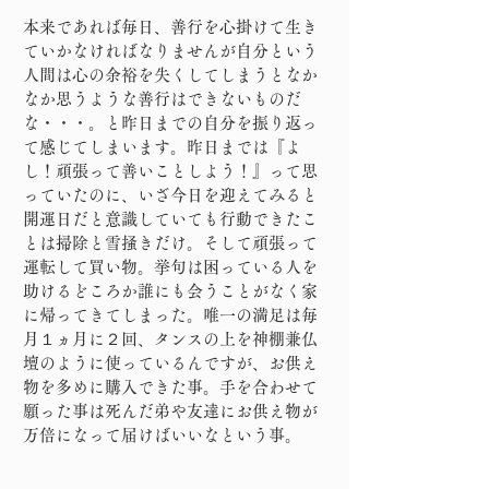
本来であれば毎日、善行を心掛けて生き
ていかなければなりませんが自分という
人間は心の余裕を失くしてしまうとなか
なか思うような善行はできないものだ
な・・・。と昨日までの自分を振り返っ
て感じてしまいます。昨日までは『よ
し！頑張って善いことしよう！』って思
っていたのに、いざ今日を迎えてみると
開運日だと意識していても行動できたこ
とは掃除と雪掻きだけ。そして頑張って
運転して買い物。挙句は困っている人を
助けるどころか誰にも会うことがなく家
に帰ってきてしまった。唯一の満足は毎
月１ヵ月に２回、タンスの上を神棚兼仏
壇のように使っているんですが、お供え
物を多めに購入できた事。手を合わせて
願った事は死んだ弟や友達にお供え物が
万倍になって届けばいいなという事。