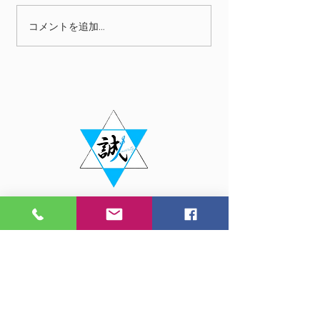
映画紹介 第二
コメントを追加…
​株式会社ＳＩＮＣＥＲＩＴＹ
​＃家財整理、生前整理、札幌、北海道
・ホーム
・遺品整理
┗サービスのご案内
┗サービスの流れ