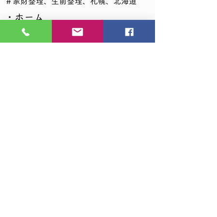
​＃家財整理、生前整理、札幌、北海道
・ホーム
・遺品整理
┗サービスのご案内
┗サービスの流れ
┗生前整理
┗遺品供養
┗特殊清掃
┗ハウスクリーニング
┗お引っ越し
┗その他サービス
┗悪徳行為について
┗弊社が業務上で使用する機材・洗剤等
┗お見積もり依頼
┗ペットは大切な家族
・不動産
┗不動産の管理
┗不動産価格の相場を知る
┗不動産売却にかかる諸費用について
・各種サービス
・会社概要