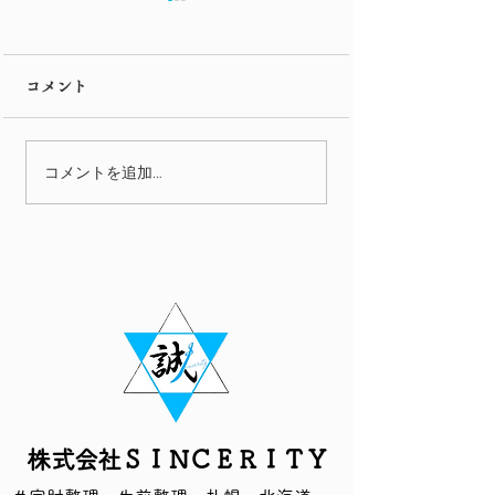
市電
コメント
映画紹介 第二
コメントを追加…
​株式会社ＳＩＮＣＥＲＩＴＹ