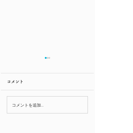
市電
コメント
映画紹介 第二
コメントを追加…