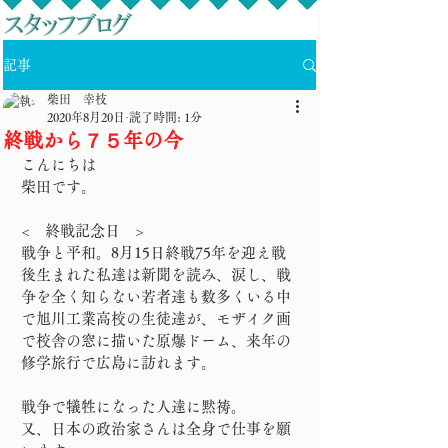
記事
柴田 幸枝
2020年8月20日
読了時間: 1分
終戦から７５年の今
こんにちは
柴田です。
<　終戦記念日　>
戦争と平和。8月15日終戦75年を迎え戦
後生まれた私達は新聞を読み、涙し、戦
争を全く知らない若者達も数多くいる中
で旭川工業高校の生徒達が、モザイク画
で校舎の窓に描いた原爆ドーム、来年の
修学旅行で広島に訪れます。
戦争で犠牲になった人達に黙祷。
又、日本の政治家さんは全身で仕事を願