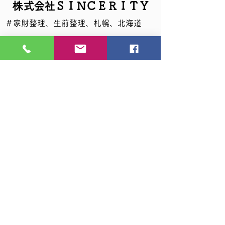
​株式会社ＳＩＮＣＥＲＩＴＹ
​＃家財整理、生前整理、札幌、北海道
・ホーム
・遺品整理
┗サービスのご案内
┗サービスの流れ
┗生前整理
┗遺品供養
┗特殊清掃
┗ハウスクリーニング
┗お引っ越し
┗その他サービス
┗悪徳行為について
┗弊社が業務上で使用する機材・洗剤等
┗お見積もり依頼
┗ペットは大切な家族
・不動産
┗不動産の管理
┗不動産価格の相場を知る
┗不動産売却にかかる諸費用について