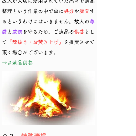
故人が大切に愛用されていた品々を遺品
整理という作業の中で単に
処分
や
廃棄
す
るというわけにはいきません。故人の
尊
厳
と
威信
を守るため、ご遺品の
供養
とし
て
『魂抜き・お焚き上げ』
を推奨させて
頂く場合がございます。
​→＃遺品供養