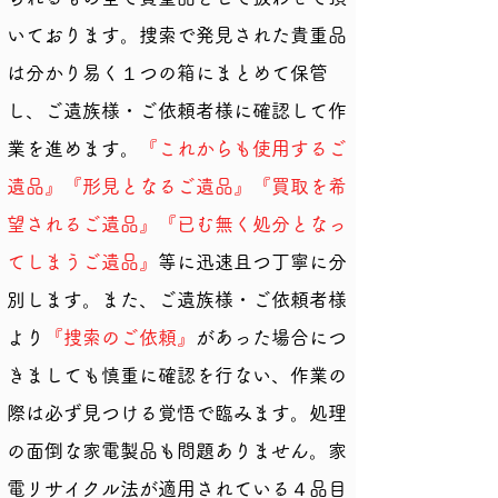
いております。捜索で発見された貴重品
は分かり易く１つの箱にまとめて保管
し、ご遺族様・ご依頼者様に確認して作
業を進めます。
『これからも使用するご
遺品』『形見となるご遺品』『買取を希
望されるご遺品』『已む無く処分となっ
てしまうご遺品』
等に迅速且つ丁寧に分
別します。また、ご遺族様・ご依頼者様
より
『捜索のご依頼』
があった場合につ
きましても慎重に確認を行ない、作業の
際は必ず見つける覚悟で臨みます。処理
の面倒な家電製品も問題ありません。家
電リサイクル法が適用されている４品目