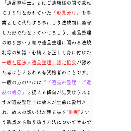
『遺品整理士』とはご遺族様の間で兼ね
てより行なわれていた
『形見分け』
を事
業として代行する事により法規制に遵守
した形で行なっていけるよう、遺品整理
の取り扱い手順や遺品整理に関わる法規
制等の知識・心構えを正しく身に付けた
一般社団法人遺品整理士認定協会
が認め
た者に与えられる有資格者のことです。
一般の方の中には
『ご遺品の整理＝ご遺
品の処分』
と捉える傾向が見受けられま
すが遺品整理士は故人が生前に愛用さ
れ、故人の想い出が残る品を
"供養"
とい
う観点から取り扱う方法について学んで