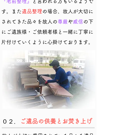
『老前整理』
と言われる方もいるようで
す。また
遺品整理
の場合、故人が大切に
されてきた品々を故人の
尊厳
や
威信
の下
にご遺族様・ご依頼者様と一緒に丁寧に
片付けていくように心掛けております。
０２．
ご遺品の供養とお焚き上げ