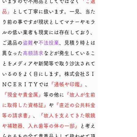
いますので不用品としてではなく
「ご遺
品」
として丁寧に扱います。一見、当た
り前の事ですが現状としてマナーやモラ
ルの低い業者も現実には存在しており、
ご遺品の
盗難
や
不法投棄
、見積り時とは
異なった
高額請求
などが発生しているこ
とをメディアや新聞等で取り沙汰されて
いるのをよく目にします。株式会社ＳＩ
ＮＣＥＲＩＴＹでは
『通帳や印鑑』
、
『現金や貴金属』
等の他に
『故人が生前
に取得した資格証』
や
『直近の公共料金
等の請求書』
、
『故人を支えてきた眼鏡
や補聴器、入れ歯等の体の一部』
と考え
られるもの全て貴重品として扱わせて頂