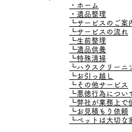
・ホーム
・遺品整理
┗サービスのご案
┗サービスの流れ
┗生前整理
┗遺品供養
┗特殊清掃
┗ハウスクリーニ
┗お引っ越し
┗その他サービス
┗悪徳行為につい
┗弊社が業務上で
┗お見積もり依頼
┗ペットは大切な