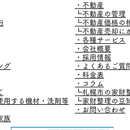
・不動産
┗不動産の管理
内
┗不動産価格の
┗不動産売却に
・各種サービス
・会社概要
・採用情報
ング
・よくあるご質
​・料金表
​・コラム
て
┗札幌市の家財
使用する機材・洗剤等
┗家財整理の豆
​・お問い合わせ
家族