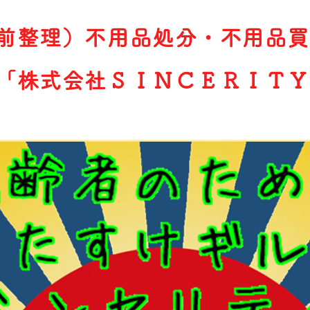
前整理）不用品処分・不用品買
「株式会社ＳＩＮＣＥＲＩＴＹ