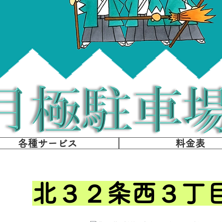
各種サービス
料金表
​北３２条西３丁