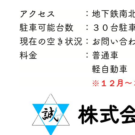
​アクセス ：地下鉄南北
駐車可能台数 ：３０台駐
現在の空き状況：お問い合
料金 ：普通車 ￥１
軽自動車 ￥ ８
​
※
１２月～
​株式