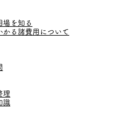
相場を知る
かかる諸費用について
問
整理
知識